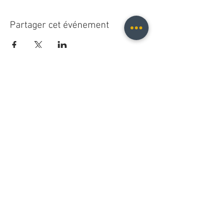
Partager cet événement
Christopher B. Fischer
christopher.b.fischer@gmail.com
Leipzig, Germany
2025
Do Not Sell My Personal Information
© 2021 Christopher B. Fischer