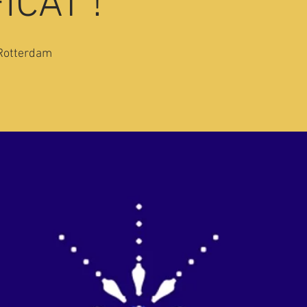
ICAT !
 Rotterdam