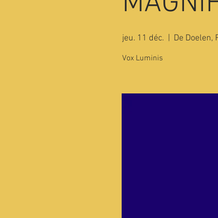
MAGNIF
jeu. 11 déc.
  |  
De Doelen,
Vox Luminis