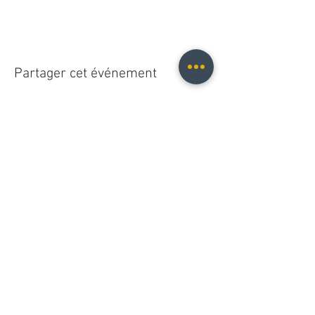
Partager cet événement
Christopher B. Fischer
christopher.b.fischer@gmail.com
Leipzig, Germany
2025
Do Not Sell My Personal Information
© 2021 Christopher B. Fischer